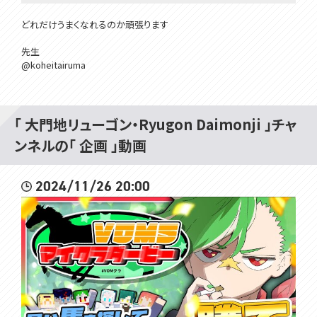
どれだけうまくなれるのか頑張ります
先生
@koheitairuma
Membership is here!! メンバーシップはここ！
hhttps://www.youtube.com/channel/UCivDgaCAh7WPBoKA24WN
「 大門地リューゴン・Ryugon Daimonji 」チャ
wJQ/join
ンネルの「 企画 」動画
所属：#VOMSProject
チャンネル：https://www.youtube.com/channel/UCdMp...
2024/11/26 20:00
Twitter：https://twitter.com/VOMS_Project
HP：https://voms.net/