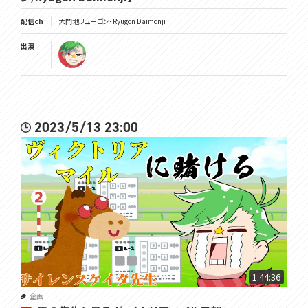
配信ch
大門地リューゴン・Ryugon Daimonji
出演
2023/5/13 23:00
1:44:36
企画