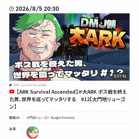
2026/8/5 20:30
8:37:41
ARK: Survival Ascended
【ARK Survival Ascended】＃大ARK ボス戦を終え
た男、世界を巡ってマッタリする #12【大門地リューゴ
ン】
配信ch
大門地リューゴン・Ryugon Daimonji
出演