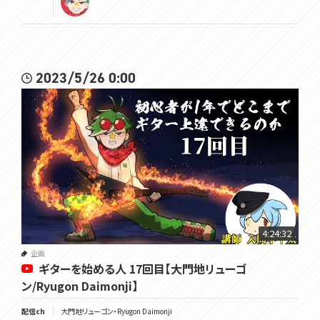
2023/5/26 0:00
4:24:32
企画
ギターを始める人 17回目【大門地リューゴ
ン/Ryugon Daimonji】
配信ch
大門地リューゴン・Ryugon Daimonji