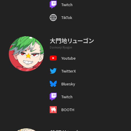
Twitch
TikTok
大門地リューゴン
Daimonji Ryugon
Youtube
TwitterX
Bluesky
Twitch
BOOTH