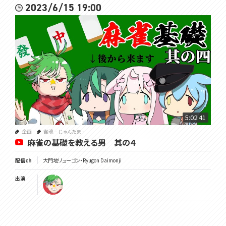
2023/6/15 19:00
5:02:41
企画
雀魂‐じゃんたま‐
麻雀の基礎を教える男 其の４
配信ch
大門地リューゴン・Ryugon Daimonji
出演