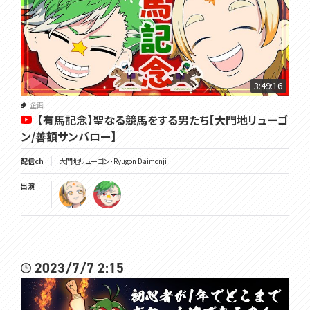
3:49:16
企画
【有馬記念】聖なる競馬をする男たち【大門地リューゴ
ン/善額サンパロー】
配信ch
大門地リューゴン・Ryugon Daimonji
出演
2023/7/7 2:15