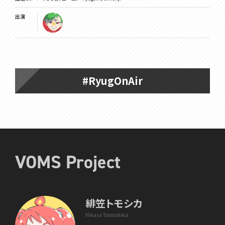
出演
#RyugOnAir
VOMS Project
緋笠トモシカ
Hikasa Tomoshika