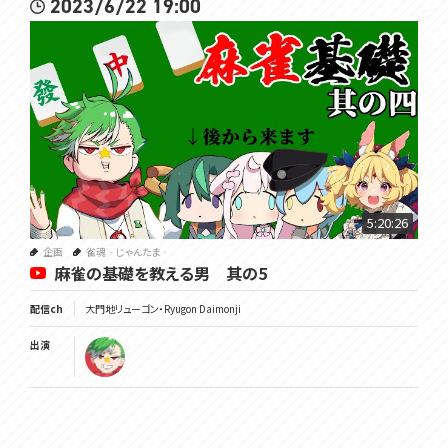
2023/6/22 19:00
5:20:26
企画
雀魂‐じゃんたま‐
麻雀の基礎を教える男 其の5
配信ch
大門地リューゴン・Ryugon Daimonji
出演