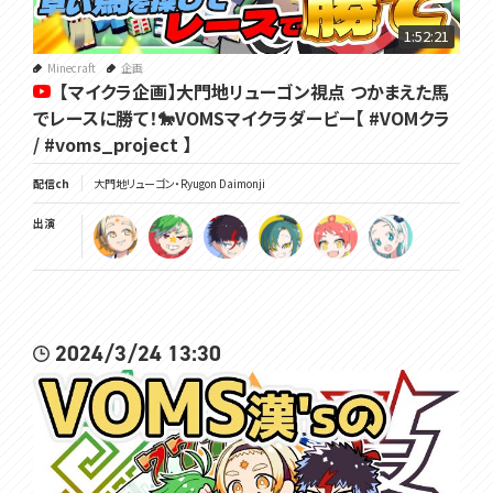
1:52:21
Minecraft
企画
【マイクラ企画】大門地リューゴン視点 つかまえた馬
でレースに勝て！🐎VOMSマイクラダービー【 #VOMクラ
/ #voms_project 】
配信ch
大門地リューゴン・Ryugon Daimonji
出演
2024/3/24 13:30