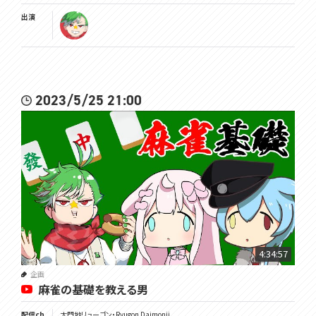
出演
2023/5/25 21:00
4:34:57
企画
麻雀の基礎を教える男
配信ch
大門地リューゴン・Ryugon Daimonji