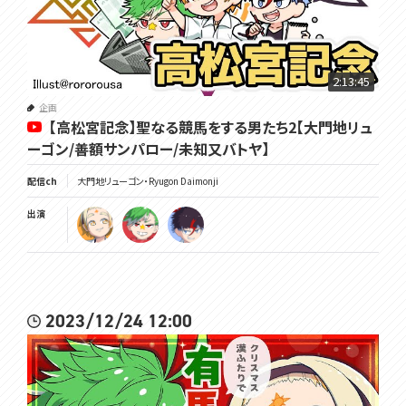
2:13:45
企画
【高松宮記念】聖なる競馬をする男たち2【大門地リュ
ーゴン/善額サンパロー/未知又バトヤ】
配信ch
大門地リューゴン・Ryugon Daimonji
出演
2023/12/24 12:00