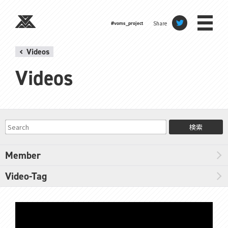
Share
#voms_project
Videos
Videos
検索
Member
Video-Tag