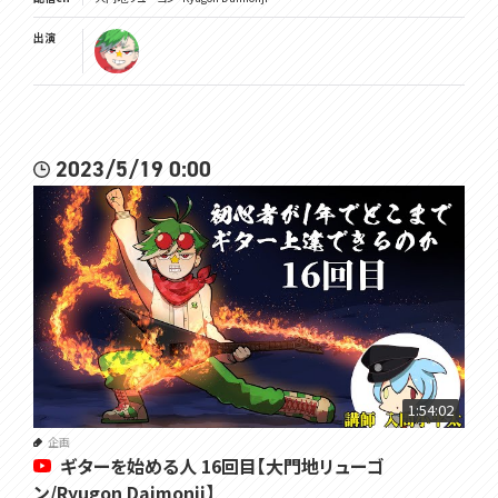
出演
2023/5/19 0:00
1:54:02
企画
ギターを始める人 16回目【大門地リューゴ
ン/Ryugon Daimonji】