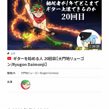
1:26:28
企画
ギターを始める人 20回目【大門地リューゴ
ン/Ryugon Daimonji】
配信ch
大門地リューゴン・Ryugon Daimonji
出演