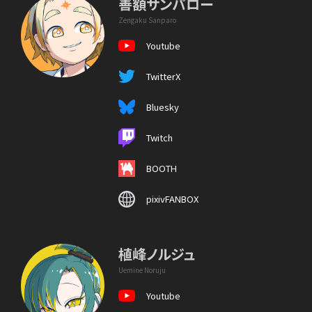
善額サンパロー
Zengaku Sanparo
Youtube
TwitterX
Bluesky
Twitch
BOOTH
pixivFANBOX
植峰ノルジュ
Uemine Noruju
Youtube