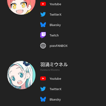
Youtube
TwitterX
Bluesky
Twitch
pixivFANBOX
羽渦ミウネル
Haneuzu Miuneru
Youtube
TwitterX
Bluesky