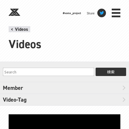
Share
#voms_project
Videos
Videos
検索
Member
Video-Tag