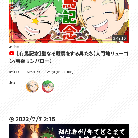
3:49:16
企画
【有馬記念】聖なる競馬をする男たち【大門地リューゴ
ン/善額サンパロー】
配信ch
大門地リューゴン・Ryugon Daimonji
出演
2023/7/7 2:15