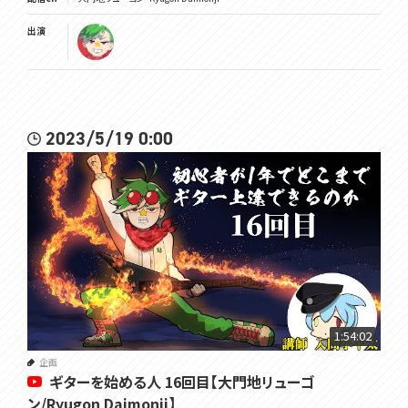
出演
2023/5/19 0:00
1:54:02
企画
ギターを始める人 16回目【大門地リューゴ
ン/Ryugon Daimonji】