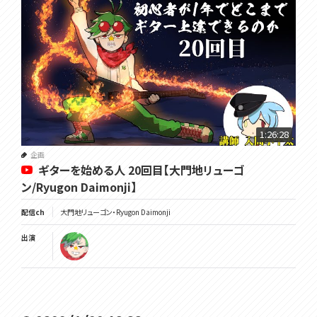
1:26:28
企画
ギターを始める人 20回目【大門地リューゴ
ン/Ryugon Daimonji】
配信ch
大門地リューゴン・Ryugon Daimonji
出演