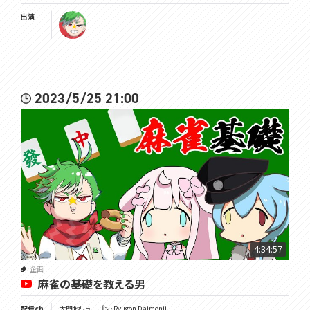
出演
2023/5/25 21:00
4:34:57
企画
麻雀の基礎を教える男
配信ch
大門地リューゴン・Ryugon Daimonji