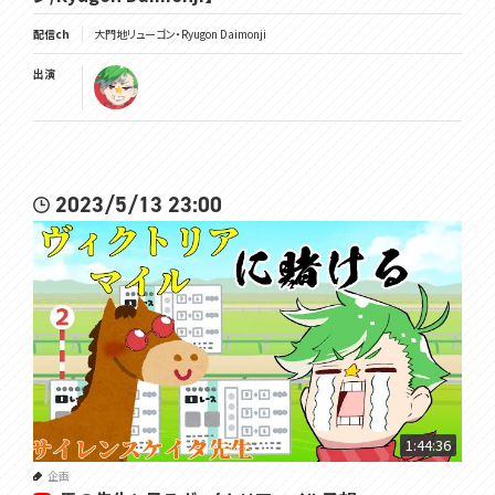
配信ch
大門地リューゴン・Ryugon Daimonji
出演
2023/5/13 23:00
1:44:36
企画