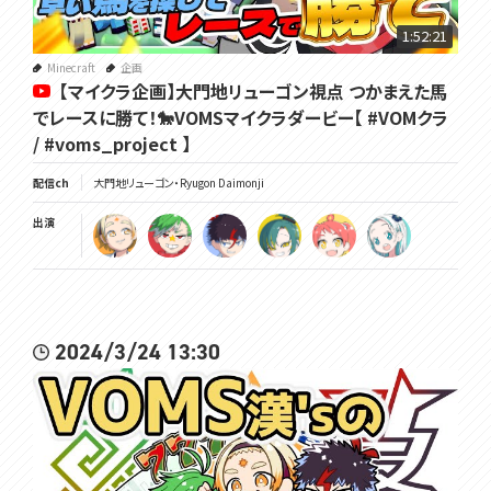
1:52:21
Minecraft
企画
【マイクラ企画】大門地リューゴン視点 つかまえた馬
でレースに勝て！🐎VOMSマイクラダービー【 #VOMクラ
/ #voms_project 】
配信ch
大門地リューゴン・Ryugon Daimonji
出演
2024/3/24 13:30