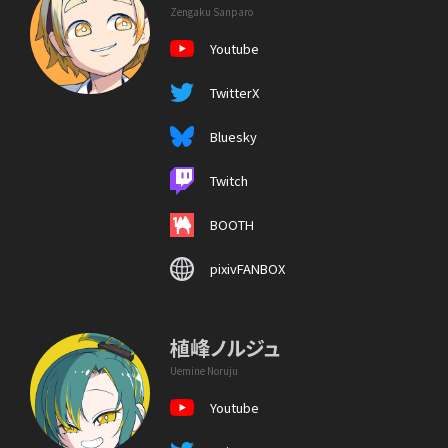
Zengaku Sanparo
Youtube
TwitterX
Bluesky
Twitch
BOOTH
pixivFANBOX
植峰ノルジュ
Uemine Noruju
Youtube