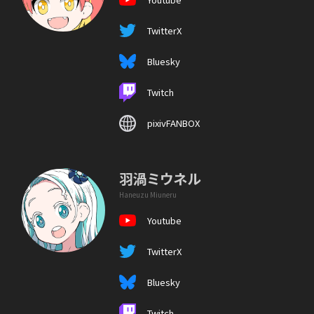
TwitterX
Bluesky
Twitch
pixivFANBOX
羽渦ミウネル
Haneuzu Miuneru
Youtube
TwitterX
Bluesky
Twitch