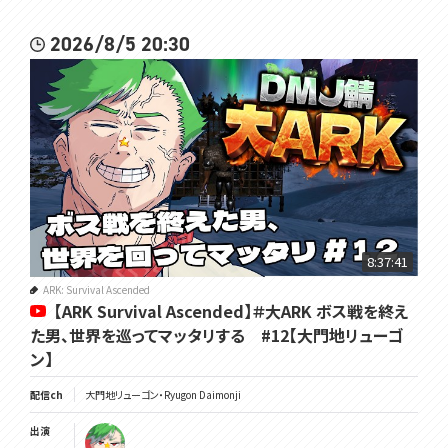
2026/8/5 20:30
8:37:41
ARK: Survival Ascended
【ARK Survival Ascended】＃大ARK ボス戦を終え
た男、世界を巡ってマッタリする #12【大門地リューゴ
ン】
配信ch
大門地リューゴン・Ryugon Daimonji
出演