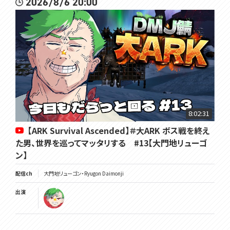
2026/8/6 20:00
8:02:31
【ARK Survival Ascended】＃大ARK ボス戦を終え
た男、世界を巡ってマッタリする #13【大門地リューゴ
ン】
配信ch
大門地リューゴン・Ryugon Daimonji
出演