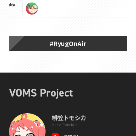
出演
#RyugOnAir
VOMS Project
緋笠トモシカ
Hikasa Tomoshika
Youtube