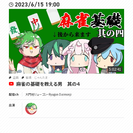
2023/6/15 19:00
5:02:41
企画
雀魂‐じゃんたま‐
麻雀の基礎を教える男 其の４
配信ch
大門地リューゴン・Ryugon Daimonji
出演