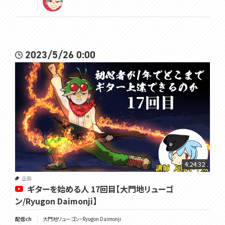
2023/5/26 0:00
4:24:32
企画
ギターを始める人 17回目【大門地リューゴ
ン/Ryugon Daimonji】
配信ch
大門地リューゴン・Ryugon Daimonji