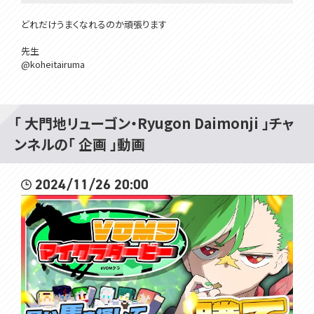
どれだけうまくなれるのか頑張ります
先生
@koheitairuma
Membership is here!! メンバーシップはここ！
hhttps://www.youtube.com/channel/UCivDgaCAh7WPBoKA24WN
「 大門地リューゴン・Ryugon Daimonji 」チャ
wJQ/join
ンネルの「 企画 」動画
所属：#VOMSProject
チャンネル：https://www.youtube.com/channel/UCdMp...
2024/11/26 20:00
Twitter：https://twitter.com/VOMS_Project
HP：https://voms.net/