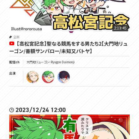
2:13:45
企画
【高松宮記念】聖なる競馬をする男たち2【大門地リュ
ーゴン/善額サンパロー/未知又バトヤ】
配信ch
大門地リューゴン・Ryugon Daimonji
出演
2023/12/24 12:00