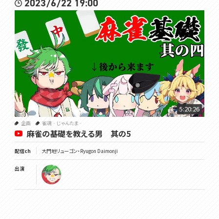
2023/6/22 19:00
5:20:26
企画
雀魂‐じゃんたま‐
麻雀の基礎を教える男 其の5
配信ch
大門地リューゴン・Ryugon Daimonji
出演