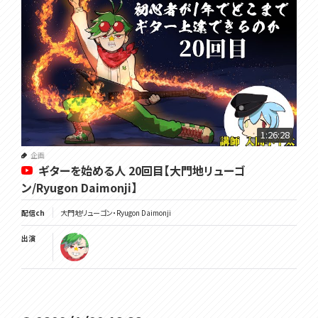
1:26:28
企画
ギターを始める人 20回目【大門地リューゴ
ン/Ryugon Daimonji】
配信ch
大門地リューゴン・Ryugon Daimonji
出演