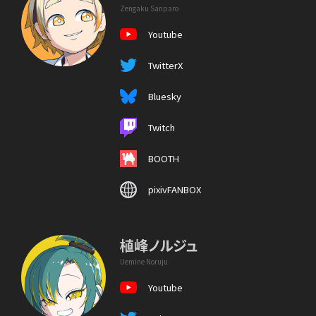
Zengaku Sanparo
Youtube
TwitterX
Bluesky
Twitch
BOOTH
pixivFANBOX
植峰ノルジュ
Uemine Noruju
Youtube