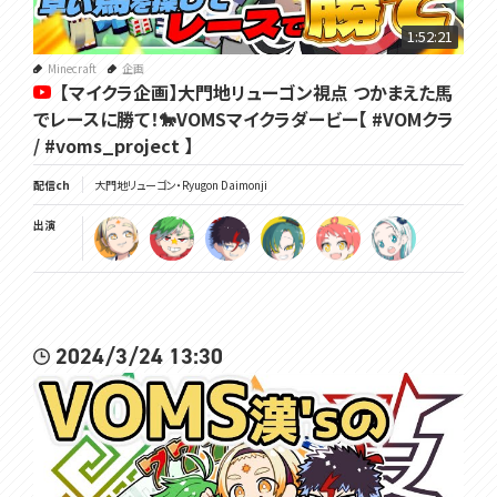
1:52:21
Minecraft
企画
【マイクラ企画】大門地リューゴン視点 つかまえた馬
でレースに勝て！🐎VOMSマイクラダービー【 #VOMクラ
/ #voms_project 】
配信ch
大門地リューゴン・Ryugon Daimonji
出演
2024/3/24 13:30