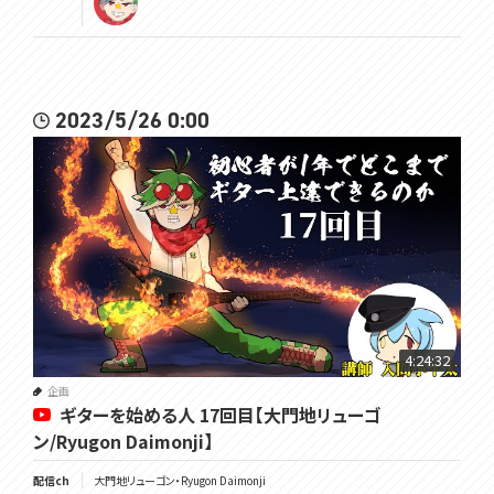
2023/5/26 0:00
4:24:32
企画
ギターを始める人 17回目【大門地リューゴ
ン/Ryugon Daimonji】
配信ch
大門地リューゴン・Ryugon Daimonji