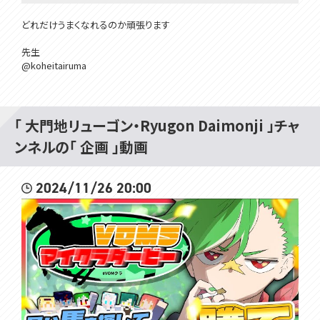
どれだけうまくなれるのか頑張ります
先生
@koheitairuma
Membership is here!! メンバーシップはここ！
hhttps://www.youtube.com/channel/UCivDgaCAh7WPBoKA24WN
「 大門地リューゴン・Ryugon Daimonji 」チャ
wJQ/join
ンネルの「 企画 」動画
所属：#VOMSProject
チャンネル：https://www.youtube.com/channel/UCdMp...
2024/11/26 20:00
Twitter：https://twitter.com/VOMS_Project
HP：https://voms.net/