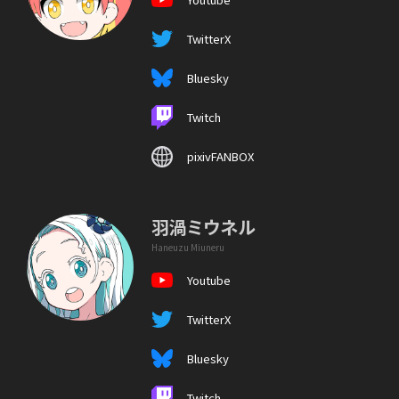
TwitterX
Bluesky
Twitch
pixivFANBOX
羽渦ミウネル
Haneuzu Miuneru
Youtube
TwitterX
Bluesky
Twitch