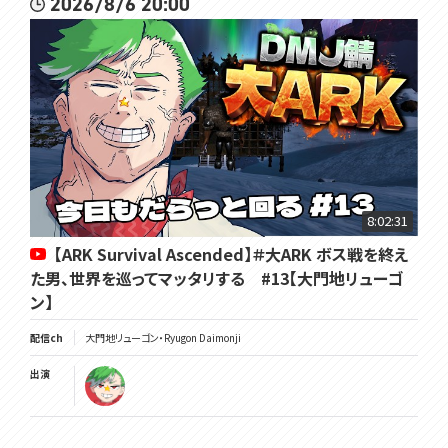
2026/8/6 20:00
8:02:31
【ARK Survival Ascended】＃大ARK ボス戦を終え
た男、世界を巡ってマッタリする #13【大門地リューゴ
ン】
配信ch
大門地リューゴン・Ryugon Daimonji
出演