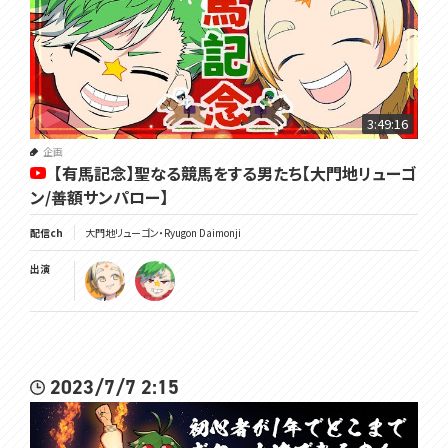
3:49:16
企画
【有馬記念】聖なる競馬をする男たち【大門地リューゴ
ン/善額サンパロー】
配信ch
大門地リューゴン・Ryugon Daimonji
出演
2023/7/7 2:15