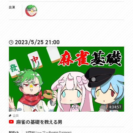
出演
2023/5/25 21:00
4:34:57
企画
麻雀の基礎を教える男
配信ch
大門地リューゴン・Ryugon Daimonji