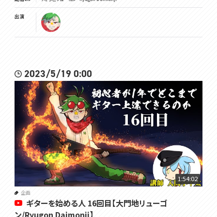
出演
2023/5/19 0:00
1:54:02
企画
ギターを始める人 16回目【大門地リューゴ
ン/Ryugon Daimonji】