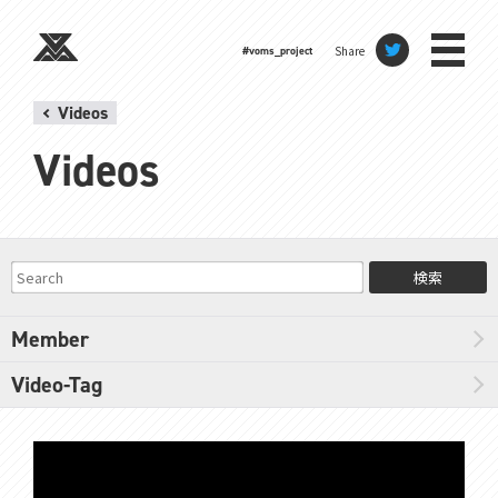
Share
#voms_project
Videos
Videos
検索
Member
Video-Tag