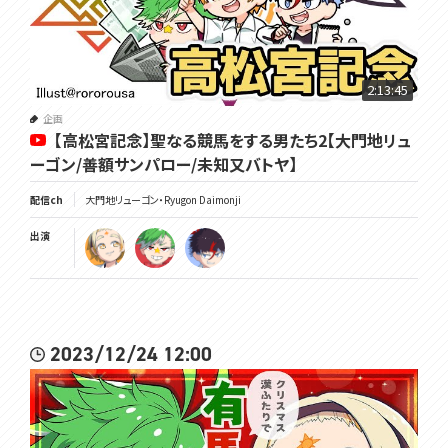
2:13:45
企画
【高松宮記念】聖なる競馬をする男たち2【大門地リュ
ーゴン/善額サンパロー/未知又バトヤ】
配信ch
大門地リューゴン・Ryugon Daimonji
出演
2023/12/24 12:00