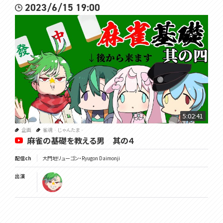
2023/6/15 19:00
5:02:41
企画
雀魂‐じゃんたま‐
麻雀の基礎を教える男 其の４
配信ch
大門地リューゴン・Ryugon Daimonji
出演