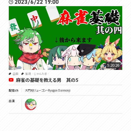
2023/6/22 19:00
5:20:26
企画
雀魂‐じゃんたま‐
麻雀の基礎を教える男 其の5
配信ch
大門地リューゴン・Ryugon Daimonji
出演