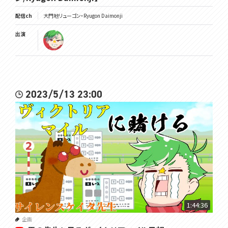
配信ch
大門地リューゴン・Ryugon Daimonji
出演
2023/5/13 23:00
1:44:36
企画