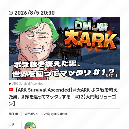
2026/8/5 20:30
8:37:41
ARK: Survival Ascended
【ARK Survival Ascended】＃大ARK ボス戦を終え
た男、世界を巡ってマッタリする #12【大門地リューゴ
ン】
配信ch
大門地リューゴン・Ryugon Daimonji
出演