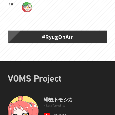
出演
#RyugOnAir
VOMS Project
緋笠トモシカ
Hikasa Tomoshika
Youtube