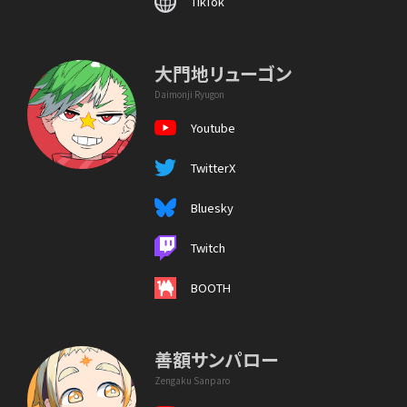
TikTok
大門地リューゴン
Daimonji Ryugon
Youtube
TwitterX
Bluesky
Twitch
BOOTH
善額サンパロー
Zengaku Sanparo