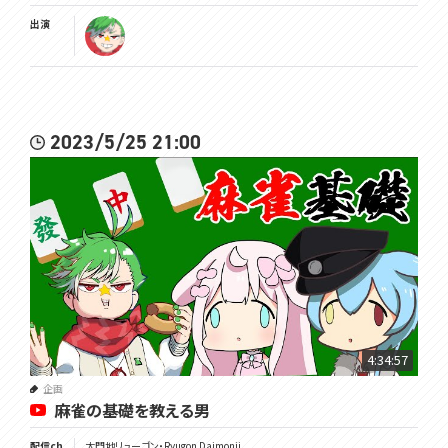
出演
2023/5/25 21:00
4:34:57
企画
麻雀の基礎を教える男
配信ch
大門地リューゴン・Ryugon Daimonji