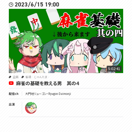
2023/6/15 19:00
5:02:41
企画
雀魂‐じゃんたま‐
麻雀の基礎を教える男 其の４
配信ch
大門地リューゴン・Ryugon Daimonji
出演