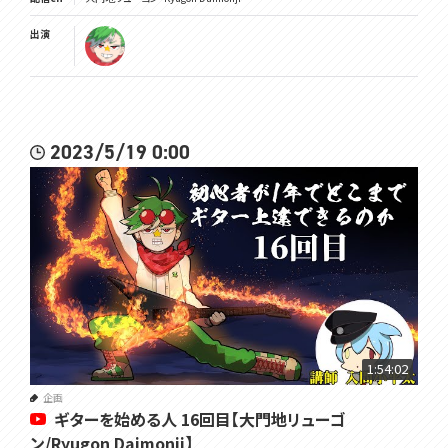
出演
2023/5/19 0:00
1:54:02
企画
ギターを始める人 16回目【大門地リューゴ
ン/Ryugon Daimonji】