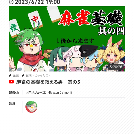
2023/6/22 19:00
5:20:26
企画
雀魂‐じゃんたま‐
麻雀の基礎を教える男 其の5
配信ch
大門地リューゴン・Ryugon Daimonji
出演