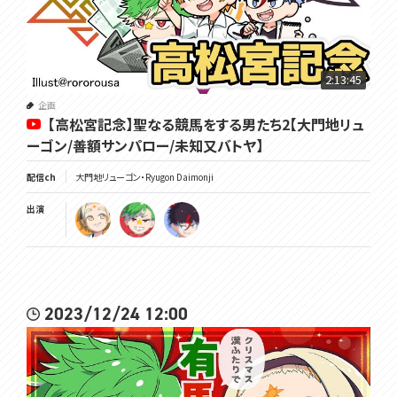
2:13:45
企画
【高松宮記念】聖なる競馬をする男たち2【大門地リュ
ーゴン/善額サンパロー/未知又バトヤ】
配信ch
大門地リューゴン・Ryugon Daimonji
出演
2023/12/24 12:00