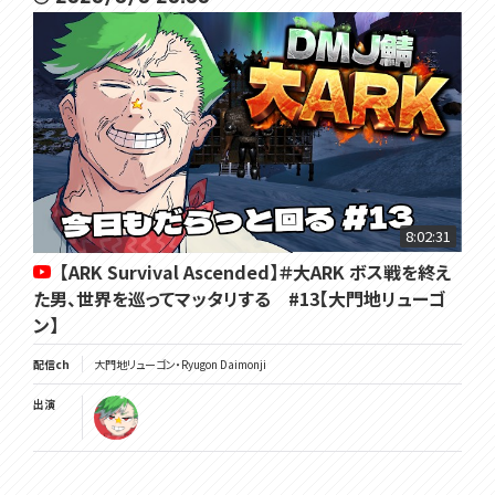
8:02:31
【ARK Survival Ascended】＃大ARK ボス戦を終え
た男、世界を巡ってマッタリする #13【大門地リューゴ
ン】
配信ch
大門地リューゴン・Ryugon Daimonji
出演