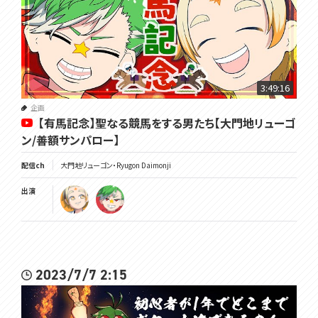
3:49:16
企画
【有馬記念】聖なる競馬をする男たち【大門地リューゴ
ン/善額サンパロー】
配信ch
大門地リューゴン・Ryugon Daimonji
出演
2023/7/7 2:15