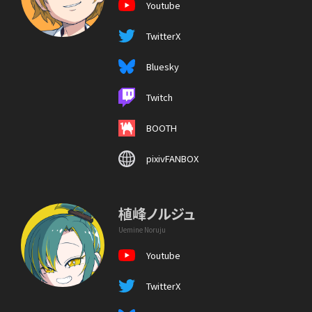
Youtube
TwitterX
Bluesky
Twitch
BOOTH
pixivFANBOX
植峰ノルジュ
Uemine Noruju
Youtube
TwitterX