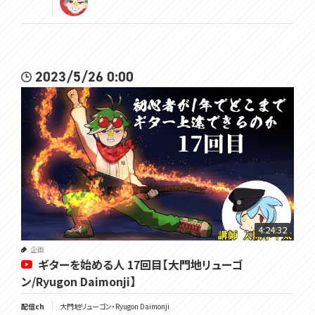
2023/5/26 0:00
4:24:32
企画
ギターを始める人 17回目【大門地リューゴ
ン/Ryugon Daimonji】
配信ch
大門地リューゴン・Ryugon Daimonji