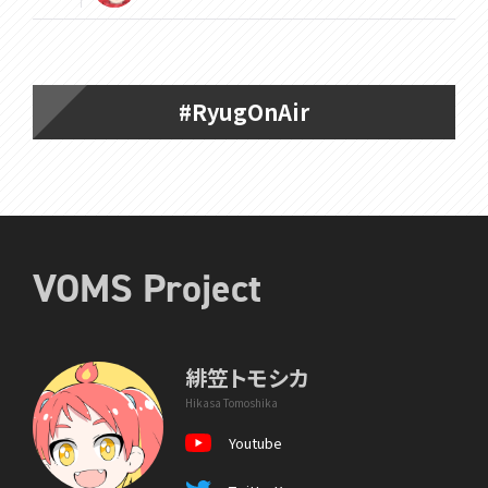
#RyugOnAir
VOMS Project
緋笠トモシカ
Hikasa Tomoshika
Youtube