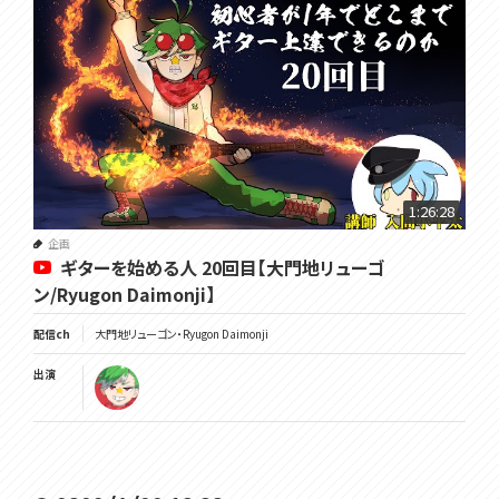
1:26:28
企画
ギターを始める人 20回目【大門地リューゴ
ン/Ryugon Daimonji】
配信ch
大門地リューゴン・Ryugon Daimonji
出演