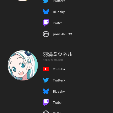
TwitterX
Bluesky
Twitch
pixivFANBOX
羽渦ミウネル
Haneuzu Miuneru
Youtube
TwitterX
Bluesky
Twitch