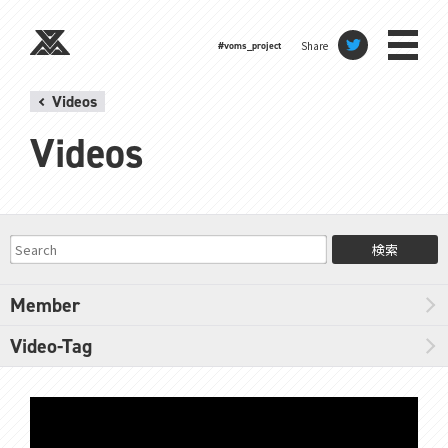
Share
#voms_project
Videos
Videos
検索
Member
Video-Tag