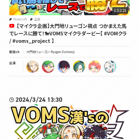
1:52:21
Minecraft
企画
【マイクラ企画】大門地リューゴン視点 つかまえた馬
でレースに勝て！🐎VOMSマイクラダービー【 #VOMクラ
/ #voms_project 】
配信ch
大門地リューゴン・Ryugon Daimonji
出演
2024/3/24 13:30