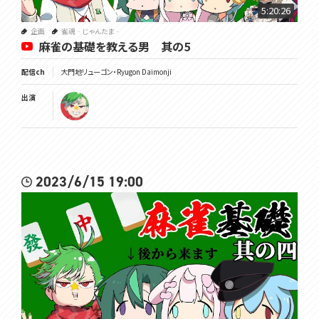
5:20:26
企画
雀魂‐じゃんたま‐
麻雀の基礎を教える男 其の5
配信ch
大門地リューゴン・Ryugon Daimonji
出演
2023/6/15 19:00