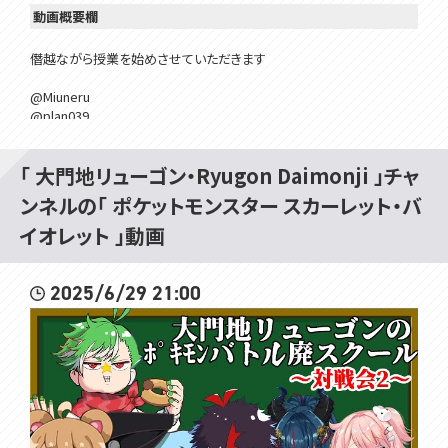
動画概要欄
僭越ながら授業を始めさせていただきます
@Miuneru
@plan039
@koheitairuma
@narumiura
「 大門地リューゴン・Ryugon Daimonji 」チャ
@UsuiKomaki
@hanamaru_chiyo
ンネルの「 ポケットモンスター スカーレット・バ
@ameru_hoshifuru
イオレット 」動画
#voms_project
2025/6/29 21:00