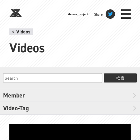
Share
#voms_project
Videos
Videos
検索
Member
Video-Tag