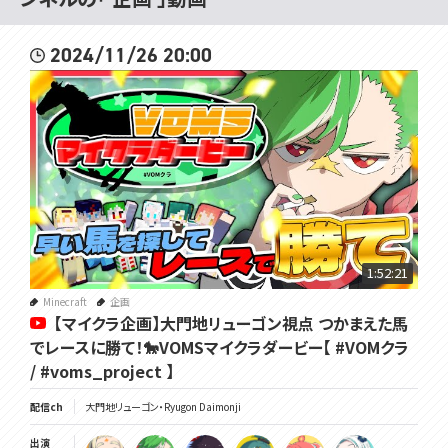
2024/11/26 20:00
1:52:21
Minecraft
企画
【マイクラ企画】大門地リューゴン視点 つかまえた馬
でレースに勝て！🐎VOMSマイクラダービー【 #VOMクラ
/ #voms_project 】
配信ch
大門地リューゴン・Ryugon Daimonji
出演