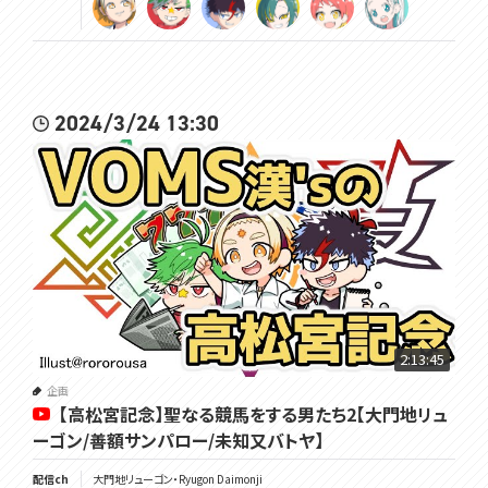
2024/3/24 13:30
2:13:45
企画
【高松宮記念】聖なる競馬をする男たち2【大門地リュ
ーゴン/善額サンパロー/未知又バトヤ】
配信ch
大門地リューゴン・Ryugon Daimonji