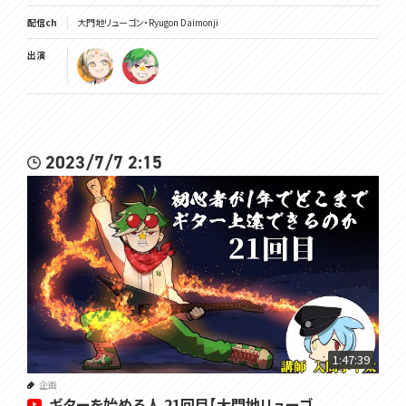
配信ch
大門地リューゴン・Ryugon Daimonji
出演
2023/7/7 2:15
1:47:39
企画
ギターを始める人 21回目【大門地リューゴ