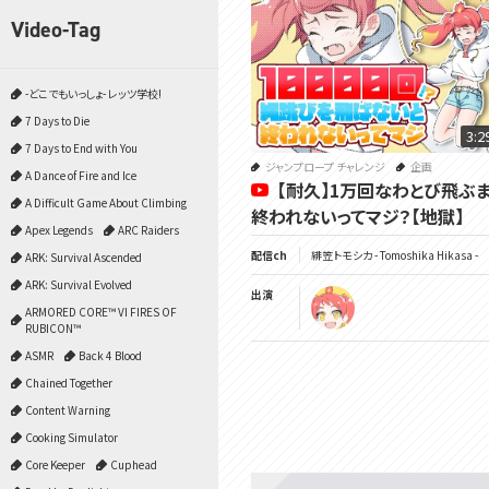
Video-Tag
-どこでもいっしょ- レッツ学校!
7 Days to Die
3:2
7 Days to End with You
ジャンプロープ チャレンジ
企画
A Dance of Fire and Ice
【耐久】1万回なわとび飛ぶ
A Difficult Game About Climbing
終われないってマジ？【地獄】
Apex Legends
ARC Raiders
配信ch
緋笠トモシカ - Tomoshika Hikasa -
ARK: Survival Ascended
ARK: Survival Evolved
出演
ARMORED CORE™ VI FIRES OF
RUBICON™
ASMR
Back 4 Blood
Chained Together
Content Warning
Cooking Simulator
Core Keeper
Cuphead