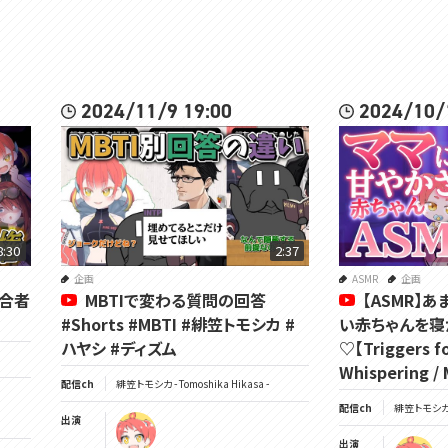
2024/11/9 19:00
2024/10/
8:30
2:37
企画
ASMR
企画
適合者
MBTIで変わる質問の回答
【ASMR】
#Shorts #MBTI #緋笠トモシカ #
い赤ちゃんを寝
ハヤシ #ディズム
♡【Triggers fo
Whispering /
配信ch
緋笠トモシカ - Tomoshika Hikasa -
配信ch
緋笠トモシカ - 
出演
出演