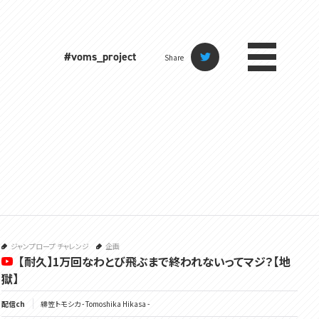
#voms_project
Share
ジャンプロープ チャレンジ
企画
【耐久】1万回なわとび飛ぶまで終われないってマジ？【地
獄】
配信ch
緋笠トモシカ - Tomoshika Hikasa -