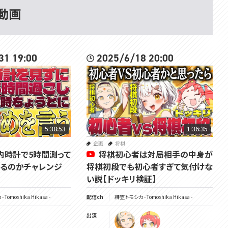
」動画
31 19:00
2025/6/18 20:00
5:38:53
1:36:35
企画
将棋
内時計で5時間測って
将棋初心者は対局相手の中身が
るのかチャレンジ
将棋初段でも初心者すぎて気付けな
い説【ドッキリ検証】
Tomoshika Hikasa -
配信ch
緋笠トモシカ - Tomoshika Hikasa -
出演