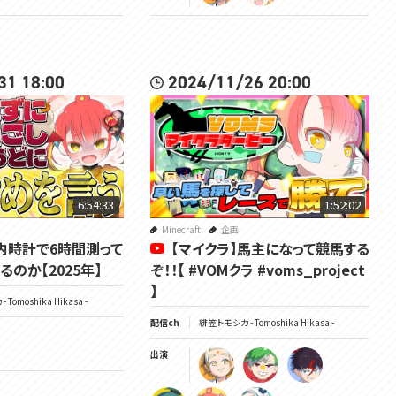
31 18:00
2024/11/26 20:00
6:54:33
1:52:02
Minecraft
企画
内時計で6時間測って
【マイクラ】馬主になって競馬する
のか【2025年】
ぞ！！【 #VOMクラ #voms_project
】
Tomoshika Hikasa -
配信ch
緋笠トモシカ - Tomoshika Hikasa -
出演