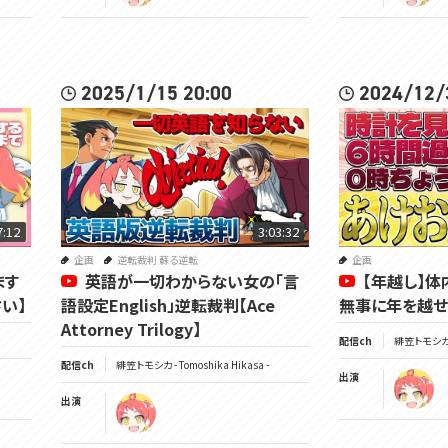
2025/1/15 20:00
2024/12/
7:12
3:03:32
企画
逆転裁判 蘇る逆転
企画
ます
英語が一切わからない女の「言
【年越し】体
い】
語設定English」逆転裁判【Ace
無事に年を越せる
Attorney Trilogy】
配信ch
緋笠トモシカ - 
配信ch
緋笠トモシカ - Tomoshika Hikasa -
出演
出演