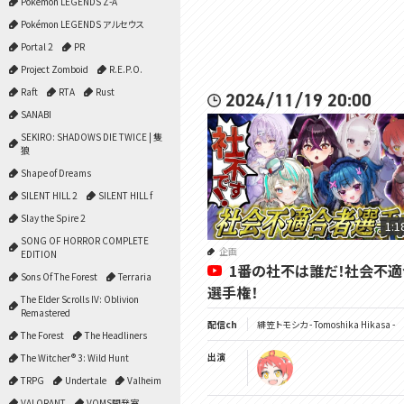
Pokémon LEGENDS Z-A
Pokémon LEGENDS アルセウス
Portal 2
PR
Project Zomboid
R.E.P.O.
Raft
RTA
Rust
2024/11/19 20:00
SANABI
SEKIRO: SHADOWS DIE TWICE | 隻
狼
Shape of Dreams
SILENT HILL 2
SILENT HILL f
Slay the Spire 2
1:1
SONG OF HORROR COMPLETE
企画
EDITION
1番の社不は誰だ！社会不
Sons Of The Forest
Terraria
選手権！
The Elder Scrolls IV: Oblivion
Remastered
配信ch
緋笠トモシカ - Tomoshika Hikasa -
The Forest
The Headliners
出演
The Witcher® 3: Wild Hunt
TRPG
Undertale
Valheim
VALORANT
VOMS開発室