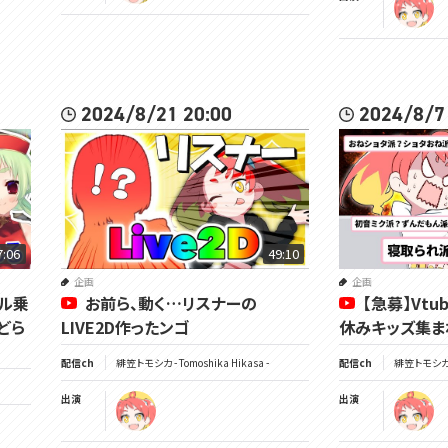
2024/8/21 20:00
2024/8/7
7:06
49:10
企画
企画
ネル乗
お前ら、動く…リスナーの
【急募】Vt
どら
LIVE2D作ったンゴ
休みキッズ集ま
配信ch
緋笠トモシカ - Tomoshika Hikasa -
配信ch
緋笠トモシカ - 
出演
出演