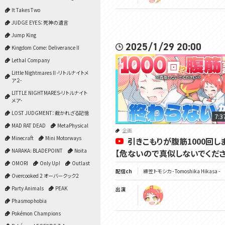
It Takes Two
JUDGE EYES：死神の遺言
Jump King
2025/1/29 20:00
Kingdom Come: Deliverance II
Lethal Company
Little Nightmares II -リトルナイトメ
ア２-
LITTLE NIGHTMARES-リトルナイト
メア-
LOST JUDGMENT：裁かれざる記憶
7:3
MAD RAT DEAD
MetaPhysical
企画
Minecraft
Mini Motorways
引きこもりが腹筋1000回し
NARAKA: BLADEPOINT
Noita
【危ないので真似しないでくださ
OMORI
Only Up!
Outlast
配信ch
緋笠トモシカ - Tomoshika Hikasa -
Overcooked 2 オーバークック2
Party Animals
PEAK
出演
Phasmophobia
Pokémon Champions