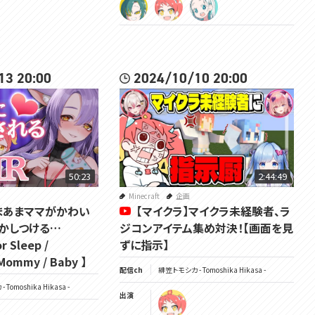
13 20:00
2024/10/10 20:00
50:23
2:44:49
Minecraft
企画
あまあまママがかわい
【マイクラ】マイクラ未経験者、ラ
かしつける…
ジコンアイテム集め対決！【画面を見
r Sleep /
ずに指示】
 Mommy / Baby 】
配信ch
緋笠トモシカ - Tomoshika Hikasa -
Tomoshika Hikasa -
出演