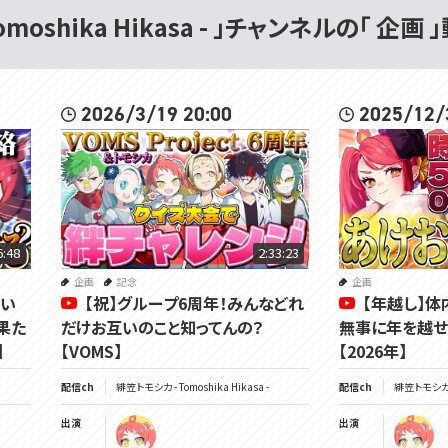
omoshika Hikasa - 」チャンネルの「 企画 
2026/3/19 20:00
2025/12/
6:48
2:33:23
企画
記念
企画
てい
【祝】グループ6周年！みんなどれ
【年越し】体
果た
だけお互いのこと知ってんの？
無事に年を越せ
】
【VOMS】
【2026年】
配信ch
緋笠トモシカ - Tomoshika Hikasa -
配信ch
緋笠トモシカ - 
出演
出演