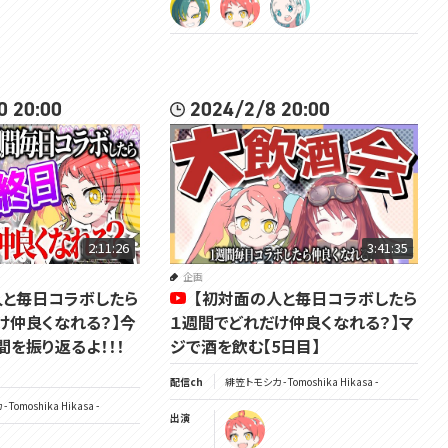
0 20:00
2024/2/8 20:00
2:11:26
3:41:35
企画
人と毎日コラボしたら
【初対面の人と毎日コラボしたら
け仲良くなれる？】今
１週間でどれだけ仲良くなれる？】マ
間を振り返るよ！！！
ジで酒を飲む【5日目】
配信ch
緋笠トモシカ - Tomoshika Hikasa -
Tomoshika Hikasa -
出演