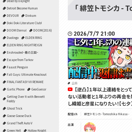
Dead by Daylight
「 緋笠トモシカ - T
Detroit Become Human
DEVOUR
Dinkum
Doki Doki Literature Club!
DOOM Eternal
DOOM(2016)
2026/7/7 21:00
Duolingo
ELDEN RING
ELDEN RING NIGHTREIGN
Enshrouded~霧の王国~
Escape from Tarkov
Faaast Penguin
2:3
Fall Guys: Ultimate Knockout
FINAL FANTASY VII REMAKE
企画
【逆凸】１年以上連絡をとっ
Gartic Phone
GeoGuessr
ない活動者と１年ぶりの再会を
Getting Over It with Bennett
Foddy
し織姫と彦星になりたい！【七夕
Ghost Trick
配信ch
緋笠トモシカ - Tomoshika Hikasa -
Goose Goose Duck
Grand Theft Auto V
出演
Green Hell
Hollow Knight