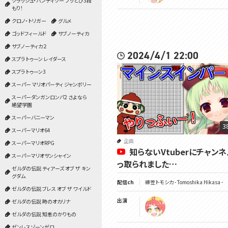
クラッシュ・バンディクー ブッとび3段
もり！
クロノ・トリガー
グルメ
ゴッドフィールド
サブノーティカ
サブノーティカ２
2024/4/1 22:00
スプラトゥーン レイダース
スプラトゥーン3
スーパー マリオパーティ ジャンボリー
スーパーダンガンロンパ2 さよなら
絶望学園
スーパーバニーマン
3
スーパーマリオ64
企画
スーパーマリオRPG
知らないVtuberにチャン
スーパーマリオサンシャイン
っ取られました…
ゼルダの伝説 ティアーズ オブ ザ キン
グダム
配信ch
緋笠トモシカ - Tomoshika Hikasa -
ゼルダの伝説 ブレス オブ ザ ワイルド
出演
ゼルダの伝説 時のオカリナ
ゼルダの伝説 知恵のかりもの
ゼンレスゾーンゼロ