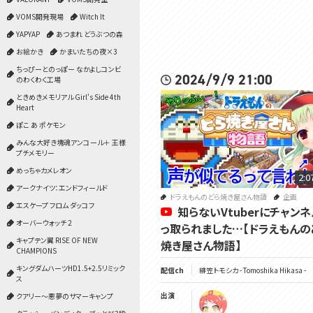
VOMS開発現場
Witch It
YAPYAP
あつまれ どうぶつの森
お絵かき
かまいたちの夜×3
ちっぴーとのっぽー なかよしコンビ
2024/9/9 21:00
のわくわく工場
ときめきメモリアル Girl's Side 4th
Heart
ぽこ あ ポケモン
みんな大好き塊魂アンコール＋ 王様
プチメモリー
めっちゃカメレオン
2:0
アークナイツ：エンドフィールド
ドラえもんのどら焼き屋さん物語
企画
エスケープ フロム ダッコフ
知らないVtuberにチャン
オーバーウォッチ 2
っ取られました…【ドラえもんの
キャプテン翼 RISE OF NEW
焼き屋さん物語】
CHAMPIONS
キングダムハーツHD1.5+2.5リミック
配信ch
緋笠トモシカ - Tomoshika Hikasa -
ス
出演
クアリー～悪夢のサマーキャンプ