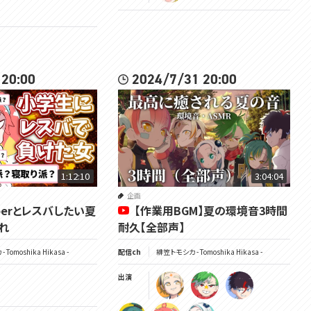
 20:00
2024/7/31 20:00
1:12:10
3:04:04
企画
uberとレスバしたい夏
【作業用BGM】夏の環境音3時間
れ
耐久【全部声】
Tomoshika Hikasa -
配信ch
緋笠トモシカ - Tomoshika Hikasa -
出演