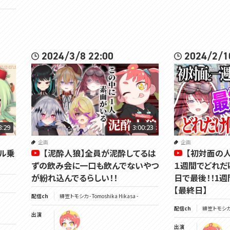
2024/3/8 22:00
2024/2/1
8:29
3:00:23
企画
企画
ネル乗
【泥酔人狼】全員が泥酔してるは
【初対面の
ずの飲み会に一口も飲んでないやつ
１週間でどれだ
が紛れ込んでるらしい！！
日で最後！！1週
【最終日】
配信ch
緋笠トモシカ - Tomoshika Hikasa -
配信ch
緋笠トモシカ - 
出演
出演