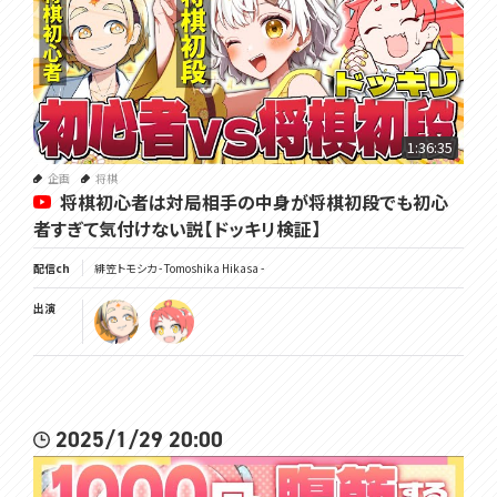
1:36:35
企画
将棋
将棋初心者は対局相手の中身が将棋初段でも初心
者すぎて気付けない説【ドッキリ検証】
配信ch
緋笠トモシカ - Tomoshika Hikasa -
出演
2025/1/29 20:00