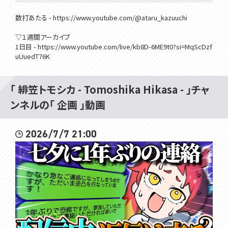
数打あたる - https://www.youtube.com/@ataru_kazuuchi
▽１週間アーカイブ
1日目 - https://www.youtube.com/live/kb8D-6ME9t0?si=MqScDzf
uUuedT76K
2日目 - https://www.youtube.com/live/id7h_cZ_YPQ?si=w0iBWAT
fu4ApOlqw
3日目 - ここ
「 緋笠トモシカ - Tomoshika Hikasa - 」チャ
4日目 - https://www.youtube.com/live/MyNHHqvMs6U?si=bQnub
ンネルの「 企画 」動画
MGZELECigwM
5日目 - https://www.youtube.com/live/RDeCnJ0dUu4?si=u0kcUGl
HlKxxaLVf
2026/7/7 21:00
6日目 - https://www.youtube.com/live/S6gn8Q1PjL0?si=9BoV4Oz
5oSr5VbbU
7日目 - https://www.youtube.com/live/gfL5N4PFNok?si=pHileI_r
d228Ip-1
▽▽▽
はじめまして！VOMSの緋笠トモシカです！
楽しいこといっぱいするよ！