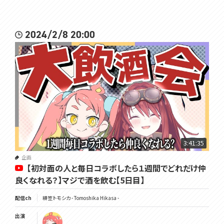
2024/2/8 20:00
3:41:35
企画
【初対面の人と毎日コラボしたら１週間でどれだけ仲
良くなれる？】マジで酒を飲む【5日目】
配信ch
緋笠トモシカ - Tomoshika Hikasa -
出演