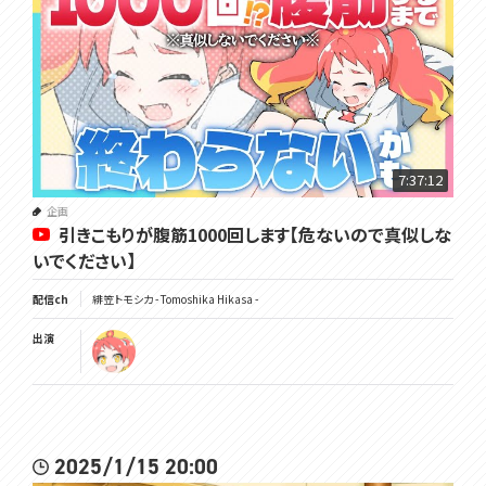
7:37:12
企画
引きこもりが腹筋1000回します【危ないので真似しな
いでください】
配信ch
緋笠トモシカ - Tomoshika Hikasa -
出演
2025/1/15 20:00