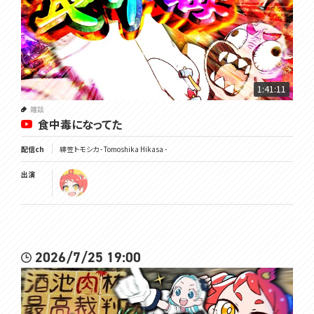
1:41:11
雑談
食中毒になってた
配信ch
緋笠トモシカ - Tomoshika Hikasa -
出演
2026/7/25 19:00