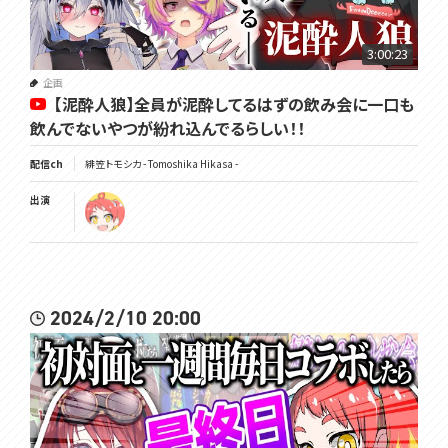
3:00:23
企画
【泥酔人狼】全員が泥酔してるはずの飲み会に一口も
飲んでないやつが紛れ込んでるらしい！！
配信ch
緋笠トモシカ - Tomoshika Hikasa -
出演
2024/2/10 20:00