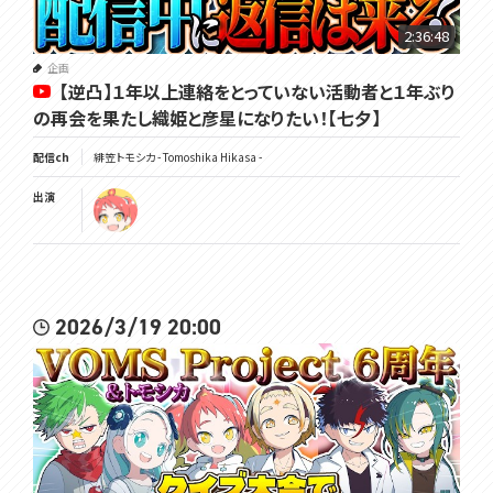
仲良くしてね～
2:36:48
▽毎週日曜日13時からは定期雑談配信
企画
【逆凸】１年以上連絡をとっていない活動者と１年ぶり
の再会を果たし織姫と彦星になりたい！【七夕】
★9月VOMSグッズのお知らせ★
9/21の緋笠トモシカ生誕祭を祝して、記念グッズを制作いたしました！
配信ch
緋笠トモシカ - Tomoshika Hikasa -
受注生産・常設グッズとなりますので、お気軽にお買い求めください。
▼ショップページはこちら
出演
https://voms.booth.pm
★VOMS Merch for September★
In celebration of Tomoshika Hikasa's birthday on 9/21, we've pro
duced some commemorative goods!
2026/3/19 20:00
These will be made-to-order and permanent goods, so please f
eel free to purchase them. [DeepL]
▼Shop Page
https://voms.booth.pm
▽メンバーシップ