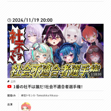
2024/11/19 20:00
1:18:30
企画
1番の社不は誰だ！社会不適合者選手権！
配信ch
緋笠トモシカ - Tomoshika Hikasa -
出演