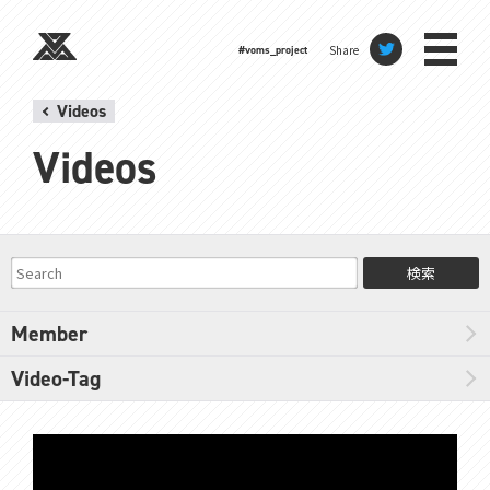
Share
#voms_project
Videos
Videos
検索
Member
Video-Tag