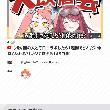
3:41:35
企画
【初対面の人と毎日コラボしたら１週間でどれだけ仲
良くなれる？】マジで酒を飲む【5日目】
配信ch
緋笠トモシカ - Tomoshika Hikasa -
出演