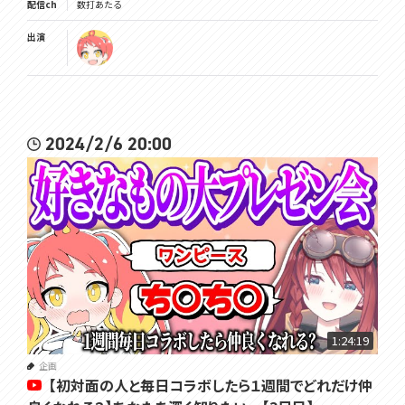
配信ch
数打あたる
出演
2024/2/6 20:00
1:24:19
企画
【初対面の人と毎日コラボしたら１週間でどれだけ仲