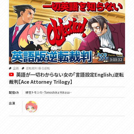
3:03:32
企画
逆転裁判 蘇る逆転
英語が一切わからない女の「言語設定English」逆転
裁判【Ace Attorney Trilogy】
配信ch
緋笠トモシカ - Tomoshika Hikasa -
出演