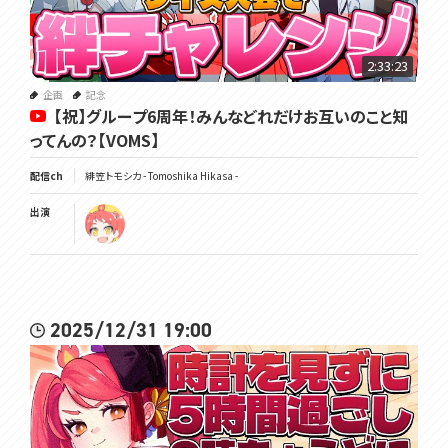
https://www.youtube.com/channel/UC3vzVK_N_SUVKqbX69L_X4
g/join
2:33:23
▽チャンネル登録よろしくね
企画
記念
https://www.youtube.com/channel/UC3vzVK_N_SUVKqbX69L_X4
【祝】グループ6周年！みんなどれだけお互いのこと知
g
ってんの？【VOMS】
▽ツイッターはここ
配信ch
緋笠トモシカ - Tomoshika Hikasa -
https://twitter.com/Tomoshika_H
出演
▽公式サイト
https://voms.net/
2025/12/31 19:00
#あたシカ