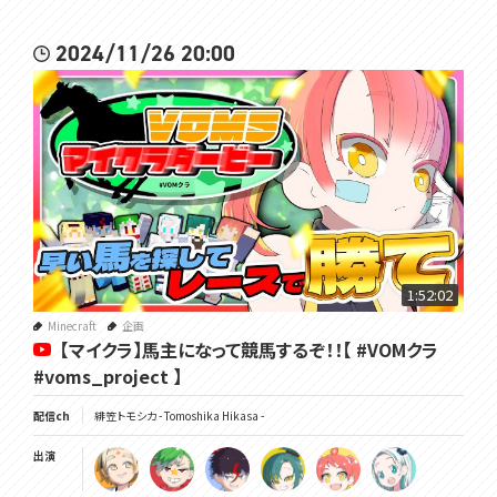
2024/11/26 20:00
1:52:02
Minecraft
企画
【マイクラ】馬主になって競馬するぞ！！【 #VOMクラ
#voms_project 】
配信ch
緋笠トモシカ - Tomoshika Hikasa -
出演